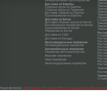
Международные грузоперевозки
Тамож
Тамож
Доставка из Европы
Тамож
Сборные грузы из Европы
Таможе
Сборные грузы из Германии
Тамож
Доставка товаров из Европы
Таможе
Грузоперевозки из Европы
Оформ
Доставка из Китая
Стоим
Доставка сборных грузов из Китая
Тамож
Контейнерные перевозки из Китая
Тамож
Грузоперевозки из Китая
Таможе
Перевозки из Китая
Раста
Доставка из США
Стоимо
Доставка из Канады
Растам
Растам
Мультимодальные перевозки
Растам
Интермодальные перевозки
Растам
Автомобильные перевозки
Растам
Перевозки автотранспортом
Растам
Морские перевозки
Растам
Растам
Авиа перевозки
Раста
Железнодорожные перевозки
Растам
Таможе
Раста
Тамож
Стоимо
Наши филиалы:
Омск
/
Казань
/
Челябинск
/
Ростов-на-Дону
/
Уфа
/
Волгоград