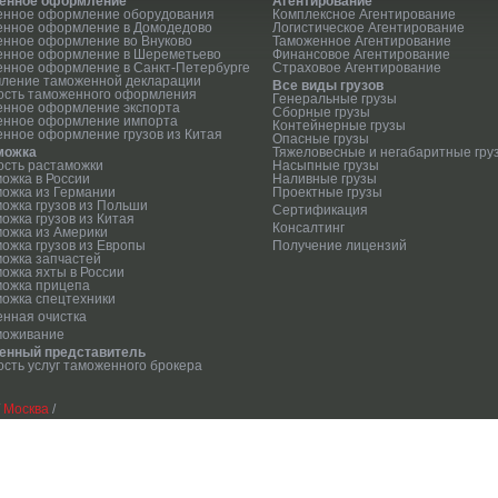
енное оформление
Агентирование
енное оформление оборудования
Комплексное Агентирование
енное оформление в Домодедово
Логистическое Агентирование
нное оформление во Внуково
Таможенное Агентирование
енное оформление в Шереметьево
Финансовое Агентирование
нное оформление в Санкт-Петербурге
Страховое Агентирование
ление таможенной декларации
Все виды грузов
ость таможенного оформления
Генеральные грузы
енное оформление экспорта
Сборные грузы
енное оформление импорта
Контейнерные грузы
нное оформление грузов из Китая
Опасные грузы
можка
Тяжеловесные и негабаритные гру
сть растаможки
Насыпные грузы
ожка в России
Наливные грузы
ожка из Германии
Проектные грузы
ожка грузов из Польши
Сертификация
ожка грузов из Китая
Консалтинг
ожка из Америки
ожка грузов из Европы
Получение лицензий
ожка запчастей
ожка яхты в России
можка прицепа
ожка спецтехники
нная очистка
моживание
енный представитель
сть услуг таможенного брокера
/
Москва
/