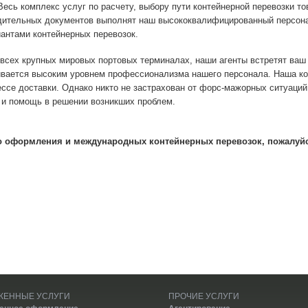
Весь комплекс услуг по расчету, выбору пути контейнерной перевозки т
ительных документов выполнят наш высококвалифицированный персонал.
иантами контейнерных перевозок.
всех крупных мировых портовых терминалах, наши агенты встретят ваш
ивается высоким уровнем профессионализма нашего персонала. Наша ко
ссе доставки. Однако никто не застрахован от форс-мажорных ситуаций
и помощь в решении возникших проблем.
о оформления и международных контейнерных перевозок, пожалуйст
ЖЕННЫЕ УСЛУГИ
ПРОЧИЕ УСЛУГИ