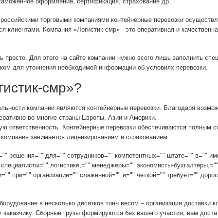
таможенное оформление, сертификация, страхование др.
 российскими торговыми компаниями контейнерные перевозки осуществл
я клиентами. Компания «Логистик-смр» - это оперативная и качественна
ь просто. Для этого на сайте компании нужно всего лишь заполнить спе
ком для уточнения необходимой информации об условиях перевозки.
гистик-смр»?
льности компании являются контейнерные перевозки. Благодаря возмож
еративно во многие страны Европы, Азии и Америки.
ную ответственность. Контейнерные перевозки обеспечиваются полным 
 компания занимается лицензированием и страхованием.
="" решения="" для="" сотрудников="" компетентных="" штате="" в="" им
специалисты="" логистике,="" менеджеры="" экономисты-бухгалтеры,=""
="" при="" организации="" слаженной="" и="" четкой="" требует="" доро
орудование в несколько десятков тонн весом – организация доставки к
заказчику. Сборные грузы формируются без вашего участия, вам достат