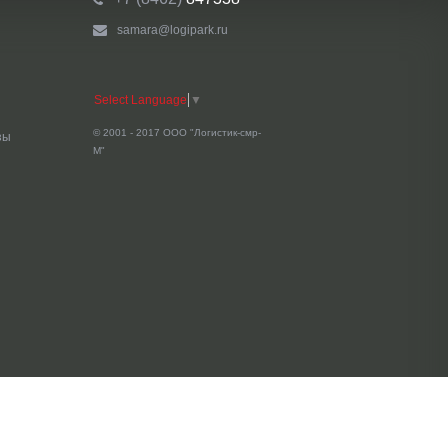
samara@logipark.ru
Select Language
▼
© 2001 - 2017 ООО "Логистик-смр-
зы
М"