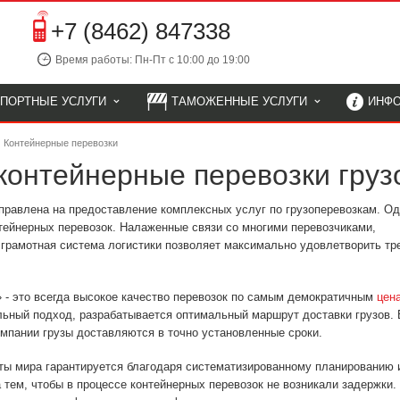
+7 (8462) 847338
Время работы: Пн-Пт с 10:00 до 19:00
СПОРТНЫЕ УСЛУГИ
ТАМОЖЕННЫЕ УСЛУГИ
ИНФ
Контейнерные перевозки
онтейнерные перевозки груз
правлена на предоставление комплексных услуг по грузоперевозкам. Од
нтейнерных перевозок. Налаженные связи со многими перевозчиками,
грамотная система логистики позволяет максимально удовлетворить тр
» - это всегда высокое качество перевозок по самым демократичным
цен
ьный подход, разрабатывается оптимальный маршрут доставки грузов.
мпании грузы доставляются в точно установленные сроки.
рты мира гарантируется благодаря систематизированному планированию 
 тем, чтобы в процессе контейнерных перевозок не возникали задержки.