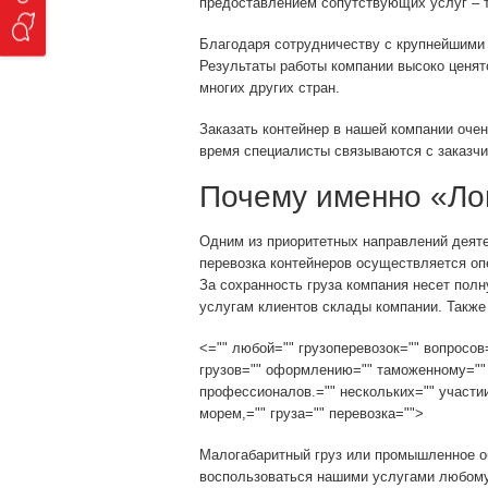
предоставлением сопутствующих услуг – 
Благодаря сотрудничеству с крупнейшими
Результаты работы компании высоко ценятс
многих других стран.
Заказать контейнер в нашей компании очен
время специалисты связываются с заказчи
Почему именно «Ло
Одним из приоритетных направлений деяте
перевозка контейнеров осуществляется оп
За сохранность груза компания несет пол
услугам клиентов склады компании. Также
<="" любой="" грузоперевозок="" вопросов
грузов="" оформлению="" таможенному="" 
профессионалов.="" нескольких="" участии
морем,="" груза="" перевозка="">
Малогабаритный груз или промышленное об
воспользоваться нашими услугами любому 