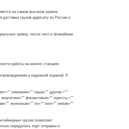
яются на самом высоком уровне.
я доставка грузов адресату из России и
циальную заявку, после чего в ближайшее
ности работы на многих станциях
сопровождением и надежной охраной. К
еет="" компания="" наша="" другие.=""
 аналитики="" финансовые="" юристы,=""
гам="" железным="" по="" или="" небом=""
онтейнерных грузов позволяет
очно определить порт отправки и