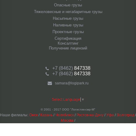
Опасные грузы
Тяжеловесные и негабаритные грузы
Насыпные грузы
Наливные грузы
Проектные грузы
Сертификация
Консалтинг
Получение лицензий
+7 (8462)
847338
+7 (8462)
847338
samara@logipark.ru
Select Language
▼
© 2001 - 2017 ООО "Логистик-смр-М"
Наши филиалы:
Омск
/
Казань
/
Челябинск
/
Ростов-на-Дону
/
Уфа
/
Волгоград
/
Москва
/