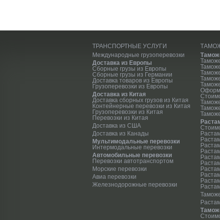
ТРАНСПОРТНЫЕ УСЛУГИ
ТАМО
Международные грузоперевозки
Тамож
Тамож
Доставка из Европы
Тамож
Сборные грузы из Европы
Таможе
Сборные грузы из Германии
Тамож
Доставка товаров из Европы
Таможе
Грузоперевозки из Европы
Оформ
Доставка из Китая
Стоим
Доставка сборных грузов из Китая
Тамож
Контейнерные перевозки из Китая
Тамож
Грузоперевозки из Китая
Таможе
Перевозки из Китая
Раста
Доставка из США
Стоимо
Доставка из Канады
Растам
Растам
Мультимодальные перевозки
Растам
Интермодальные перевозки
Растам
Автомобильные перевозки
Растам
Перевозки автотранспортом
Растам
Морские перевозки
Растам
Растам
Авиа перевозки
Раста
Железнодорожные перевозки
Растам
Таможе
Раста
Тамож
Стоимо