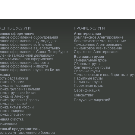
ЖЕННЫЕ УСЛУГИ
ПРОЧИЕ УСЛУГИ
енное оформление
Агентирование
енное оформление оборудования
Комплексное Агентирование
енное оформление в Домодедово
Логистическое Агентирование
нное оформление во Внуково
Таможенное Агентирование
енное оформление в Шереметьево
Финансовое Агентирование
нное оформление в Санкт-Петербурге
Страховое Агентирование
ление таможенной декларации
Все виды грузов
ость таможенного оформления
Генеральные грузы
енное оформление экспорта
Сборные грузы
енное оформление импорта
Контейнерные грузы
нное оформление грузов из Китая
Опасные грузы
можка
Тяжеловесные и негабаритные гру
сть растаможки
Насыпные грузы
ожка в России
Наливные грузы
ожка из Германии
Проектные грузы
ожка грузов из Польши
Сертификация
ожка грузов из Китая
Консалтинг
ожка из Америки
ожка грузов из Европы
Получение лицензий
ожка запчастей
ожка яхты в России
можка прицепа
ожка спецтехники
нная очистка
моживание
енный представитель
сть услуг таможенного брокера