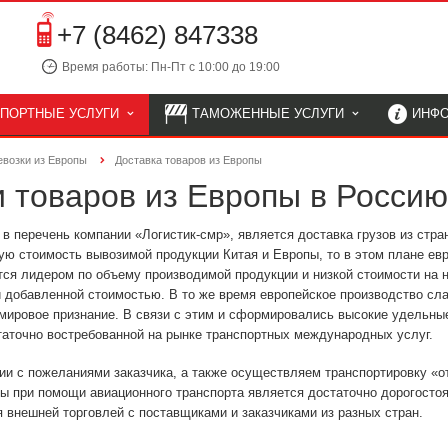
+7 (8462) 847338
Время работы: Пн-Пт с 10:00 до 19:00
СПОРТНЫЕ УСЛУГИ
ТАМОЖЕННЫЕ УСЛУГИ
ИНФ
евозки из Европы
Доставка товаров из Европы
и товаров из Европы в Россию
в перечень компании «Логистик-смр», является доставка грузов из стра
ю стоимость вывозимой продукции Китая и Европы, то в этом плане ев
тся лидером по объему производимой продукции и низкой стоимости на н
й добавленной стоимостью. В то же время европейское производство сл
 мировое признание. В связи с этим и сформировались высокие удельные
таточно востребованной на рынке транспортных международных услуг.
ии с пожеланиями заказчика, а также осуществляем транспортировку «о
ропы при помощи авиационного транспорта является достаточно дорогосто
 внешней торговлей с поставщиками и заказчиками из разных стран.