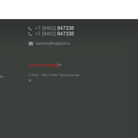
+7 (8462)
847338
+7 (8462)
847338
samara@logipark.ru
Select Language
▼
© 2001 - 2017 ООО "Логистик-смр-
зы
М"