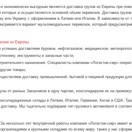
и экономически выгодным является доставка грузов из Европы при пом
 которых и осуществляется основной объем перевозок. Доставка грузо
ку или Украину с оформлением в Латвии или Италии. В зависимости от т
матривается вариант мультимодальных перевозок, который предусматри
возке из Европы
:
ы успешно доставляем буровое, нефтегазовое, медицинское, метеоролог
тотехнику, инструменты и запасные части;
строительного назначения. Специалисты компании «Логистик-смр» опера
другие товары;
существляем доставку промышленной, бытовой и пищевой продукции для
узы от разных Заказчиков в одну партию, консолидируем их на промежу
онсолидационные склады в Латвии, Италии, Германии, Китае и США. Тран
доставку. Мы тщательно подбираем тип грузового автомобиля в соответ
За несколько лет безупречной работы компания «Логистик-смр» имеет 
организациями и крупными складами по всему миру, также у нас сформ